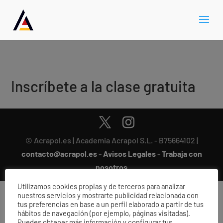
Inscríbete a la clase gratuita
© Acrapol.es | Academia Acrapol S.L. - B75664102 |
contacto@acrapol.es
-
Avisos Legales
-
Trabaja con
nosotros
Utilizamos cookies propias y de terceros para analizar
nuestros servicios y mostrarte publicidad relacionada con
tus preferencias en base a un perfil elaborado a partir de tus
hábitos de navegación (por ejemplo, páginas visitadas).
Puedes obtener más información y configurar tus